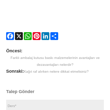
Facebook
X
WhatsApp
Pinterest
LinkedIn
Share
Öncesi:
Farklı ambalaj kutusu baskı malzemelerinin avantajları ve
dezavantajları nelerdir?
Sonraki:
Kağıt raf alırken nelere dikkat etmelisiniz?
Talep Gönder