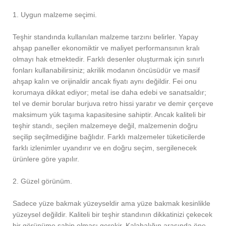
1. Uygun malzeme seçimi.
Teşhir standında kullanılan malzeme tarzını belirler. Yapay
ahşap paneller ekonomiktir ve maliyet performansının kralı
olmayı hak etmektedir. Farklı desenler oluşturmak için sınırlı
fonları kullanabilirsiniz; akrilik modanın öncüsüdür ve masif
ahşap kalın ve orijinaldir ancak fiyatı aynı değildir. Fei onu
korumaya dikkat ediyor; metal ise daha edebi ve sanatsaldır;
tel ve demir borular burjuva retro hissi yaratır ve demir çerçeve
maksimum yük taşıma kapasitesine sahiptir. Ancak kaliteli bir
teşhir standı, seçilen malzemeye değil, malzemenin doğru
seçilip seçilmediğine bağlıdır. Farklı malzemeler tüketicilerde
farklı izlenimler uyandırır ve en doğru seçim, sergilenecek
ürünlere göre yapılır.
2. Güzel görünüm.
Sadece yüze bakmak yüzeyseldir ama yüze bakmak kesinlikle
yüzeysel değildir. Kaliteli bir teşhir standının dikkatinizi çekecek
bir görünüme sahip olması gerekir. Kalabalığın arasında öne