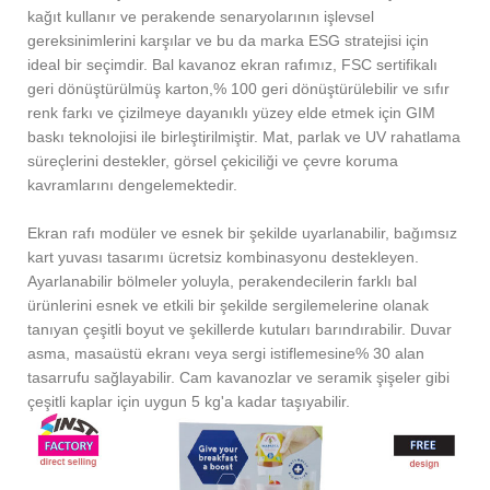
kağıt kullanır ve perakende senaryolarının işlevsel
gereksinimlerini karşılar ve bu da marka ESG stratejisi için
ideal bir seçimdir. Bal kavanoz ekran rafımız, FSC sertifikalı
geri dönüştürülmüş karton,% 100 geri dönüştürülebilir ve sıfır
renk farkı ve çizilmeye dayanıklı yüzey elde etmek için GIM
baskı teknolojisi ile birleştirilmiştir. Mat, parlak ve UV rahatlama
süreçlerini destekler, görsel çekiciliği ve çevre koruma
kavramlarını dengelemektedir.
Ekran rafı modüler ve esnek bir şekilde uyarlanabilir, bağımsız
kart yuvası tasarımı ücretsiz kombinasyonu destekleyen.
Ayarlanabilir bölmeler yoluyla, perakendecilerin farklı bal
ürünlerini esnek ve etkili bir şekilde sergilemelerine olanak
tanıyan çeşitli boyut ve şekillerde kutuları barındırabilir. Duvar
asma, masaüstü ekranı veya sergi istiflemesine% 30 alan
tasarrufu sağlayabilir. Cam kavanozlar ve seramik şişeler gibi
çeşitli kaplar için uygun 5 kg'a kadar taşıyabilir.