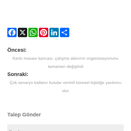
Facebook
X
WhatsApp
Pinterest
LinkedIn
Share
Öncesi:
Karto masası kancası, çalışma alanının organizasyonunu
tamamen değiştirdi
Sonraki:
Çok senaryo katlanır kutular verimli küresel lojistiğe yardımcı
olur
Talep Gönder