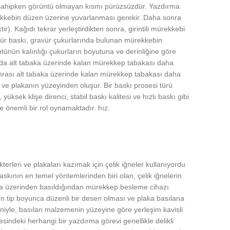
e sahipken görüntü olmayan kısmı pürüzsüzdür. Yazdırma
ekkebin düzen üzerine yuvarlanması gerekir. Daha sonra
). Kağıdı tekrar yerleştirdikten sonra, girintili mürekkebi
avür baskı, gravür çukurlarında bulunan mürekkebin
tünün kalınlığı çukurların boyutuna ve derinliğine göre
ında alt tabaka üzerinde kalan mürekkep tabakası daha
onrası alt tabaka üzerinde kalan mürekkep tabakası daha
r ve plakanın yüzeyinden oluşur. Bir baskı prosesi türü
ksek klişe direnci, stabil baskı kalitesi ve hızlı baskı gibi
e önemli bir rol oynamaktadır. hız.
erleri ve plakaları kazımak için çelik iğneler kullanıyordu
kının en temel yöntemlerinden biri olan, çelik iğnelerin
laka üzerinden basıldığından mürekkep besleme cihazı
nın tip boyunca düzenli bir desen olması ve plaka basılana
niyle, basılan malzemenin yüzeyine göre yerleşim kavisli
esindeki herhangi bir yazdırma görevi genellikle delikli