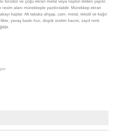
skı türüdür ve çoğu ekran metal veya naylon telden yapılır.
n resim alanı mürekkeple yazdırılabilir. Mürekkep ekran
kayı kaplar. Alt tabaka ahşap, cam, metal, tekstil ve kağıt
rlikte, yavaş baskı hızı, düşük üretim hacmi, zayıf renk
ildir.
yor: