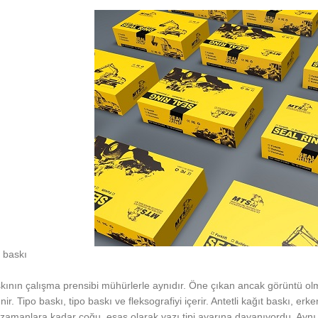
 baskı
kının çalışma prensibi mühürlerle aynıdır. Öne çıkan ancak görüntü ol
ir. Tipo baskı, tipo baskı ve fleksografiyi içerir. Antetli kağıt baskı, erken
amanlara kadar çoğu, esas olarak yazı tipi ayarına dayanıyordu. Aynı