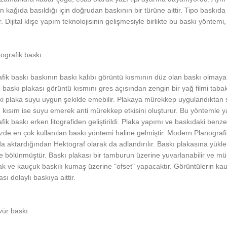
 kağıda basıldığı için doğrudan baskının bir türüne aittir. Tipo baskıda di
r. Dijital klişe yapım teknolojisinin gelişmesiyle birlikte bu baskı yönte
ografik baskı
fik baskı baskının baskı kalıbı görüntü kısmının düz olan baskı olmayan
, baskı plakası görüntü kısmını gres açısından zengin bir yağ filmi taba
i plaka suyu uygun şekilde emebilir. Plakaya mürekkep uygulandıktan 
kısım ise suyu emerek anti mürekkep etkisini oluşturur. Bu yöntemle yap
fik baskı erken litografiden geliştirildi. Plaka yapımı ve baskıdaki benzer
e en çok kullanılan baskı yöntemi haline gelmiştir. Modern Planografi
a aktardığından Hektograf olarak da adlandırılır. Baskı plakasına yüklene
e bölünmüştür. Baskı plakası bir tamburun üzerine yuvarlanabilir ve mü
k ve kauçuk baskılı kumaş üzerine "ofset" yapacaktır. Görüntülerin ka
sı dolaylı baskıya aittir.
ür baskı