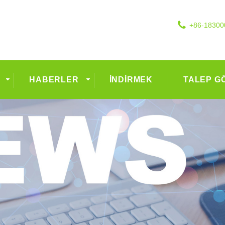
+86-18300
HABERLER
İNDIRMEK
TALEP G