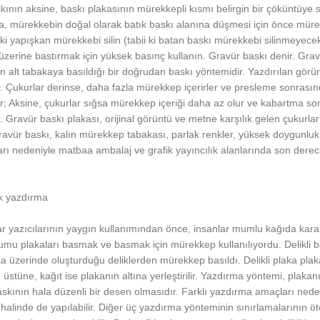
kının aksine, baskı plakasının mürekkepli kısmı belirgin bir çöküntüy
a, mürekkebin doğal olarak batık baskı alanına düşmesi için önce mür
i yapışkan mürekkebi silin (tabii ki batan baskı mürekkebi silinmeyecektir
üzerine bastırmak için yüksek basınç kullanın. Gravür baskı denir. Gr
 alt tabakaya basıldığı bir doğrudan baskı yöntemidir. Yazdırılan görün
ir. Çukurlar derinse, daha fazla mürekkep içerirler ve presleme sonras
ur; Aksine, çukurlar sığsa mürekkep içeriği daha az olur ve kabartma s
r. Gravür baskı plakası, orijinal görüntü ve metne karşılık gelen çukurla
ravür baskı, kalın mürekkep tabakası, parlak renkler, yüksek doygunluk, yü
arı nedeniyle matbaa ambalaj ve grafik yayıncılık alanlarında son derec
k yazdırma
ar yazıcılarının yaygın kullanımından önce, insanlar mumlu kağıda karakt
mu plakaları basmak ve basmak için mürekkep kullanılıyordu. Delikli bas
ka üzerinde oluşturduğu deliklerden mürekkep basıldı. Delikli plaka p
 üstüne, kağıt ise plakanın altına yerleştirilir. Yazdırma yöntemi, plaka
skının hala düzenli bir desen olmasıdır. Farklı yazdırma amaçları nede
 halinde de yapılabilir. Diğer üç yazdırma yönteminin sınırlamalarının öt