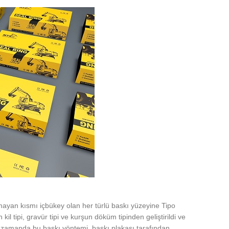
mayan kısmı içbükey olan her türlü baskı yüzeyine Tipo
 kil tipi, gravür tipi ve kurşun döküm tipinden geliştirildi ve
 zamanda bu baskı yöntemi, baskı plakası tarafından