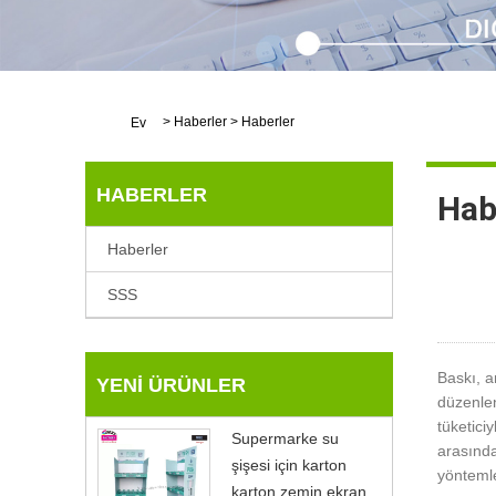
>
Haberler
>
Haberler
Ev
HABERLER
Hab
Haberler
SSS
Baskı, a
YENI ÜRÜNLER
düzenlen
tüketici
Supermarke su
arasında
şişesi için karton
yöntemle
karton zemin ekran