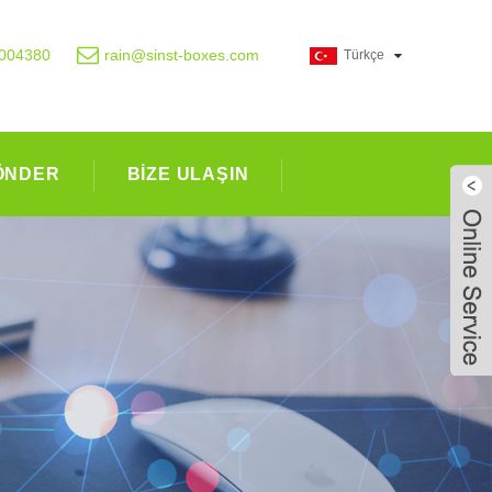
004380
rain@sinst-boxes.com
Türkçe
ÖNDER
BIZE ULAŞIN