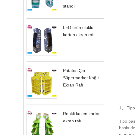
standı
LED ürün oluklu
karton ekran rafı
Patates Çip
Süpermarket Kağıt
Ekran Rafı
1、 Tipo
Renkli kalem karton
ekran rafı
Tipo bas
baskı den
modern z