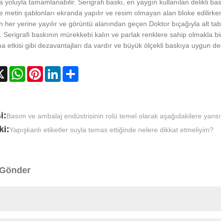
 yoluyla tamamlanabilir. Serigrafi baskı, en yaygın kullanılan delikli ba
 metin şablonları ekranda yapılır ve resim olmayan alan bloke edilirke
n her yerine yayılır ve görüntü alanından geçen Doktor bıçağıyla alt taba
ir. Serigrafi baskının mürekkebi kalın ve parlak renklere sahip olmakla bi
ma etkisi gibi dezavantajları da vardır ve büyük ölçekli baskıya uygun değ
cebook
X
WhatsApp
Pinterest
LinkedIn
Share
i:
Basım ve ambalaj endüstrisinin rolü temel olarak aşağıdakilere yansı
ki:
Yapışkanlı etiketler suyla temas ettiğinde nelere dikkat etmeliyim?
 Gönder