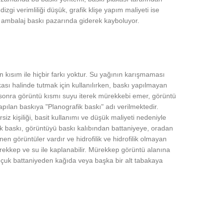
zgi verimliliği düşük, grafik klişe yapım maliyeti ise
mi, ambalaj baskı pazarında giderek kayboluyor.
 kısım ile hiçbir farkı yoktur. Su yağının karışmaması
kası halinde tutmak için kullanılırken, baskı yapılmayan
sonra görüntü kısmı suyu iterek mürekkebi emer, görüntü
ılan baskıya "Planografik baskı" adı verilmektedir.
siz kişiliği, basit kullanımı ve düşük maliyeti nedeniyle
k baskı, görüntüyü baskı kalıbından battaniyeye, oradan
n görüntüler vardır ve hidrofilik ve hidrofilik olmayan
rekkep ve su ile kaplanabilir. Mürekkep görüntü alanına
uçuk battaniyeden kağıda veya başka bir alt tabakaya