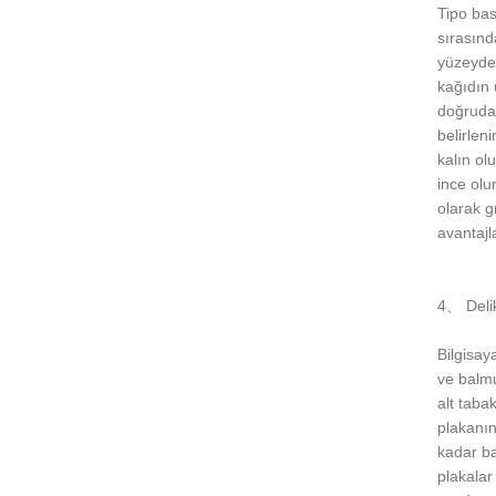
Tipo bas
sırasınd
yüzeydek
kağıdın 
doğrudan
belirlen
kalın ol
ince olu
olarak g
avantajl
4、 Deli
Bilgisay
ve balmu
alt taba
plakanın
kadar ba
plakalar