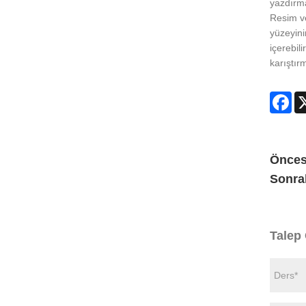
yazdırma
Resim ve
yüzeyini
içerebil
karıştır
Fa
Önces
Sonra
Talep