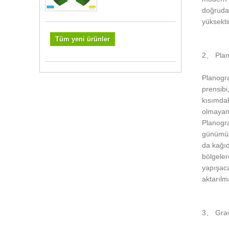
doğrudan
yüksekti
Tüm yeni ürünler
2、 Plan
Planogra
prensibi
kısımdak
olmayan 
Planogra
günümüzd
da kağıd
bölgeler
yapışaca
aktarılma
3、 Grav