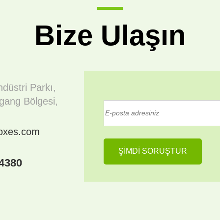
Bize Ulaşın
düstri Parkı,
gang Bölgesi,
boxes.com
4380